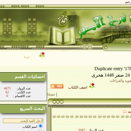
مرحبا بكم في موقع فضيلة ا
Duplicate entry
احصائيات القسم
د والقراءات
اضف الكتاب
:عدد الزوار
4675
: عدد الكتب
62
|
Share
: عدد الاقسام
0
البحث السريع
::
اسم الكتاب
عدد الزوار :
3507