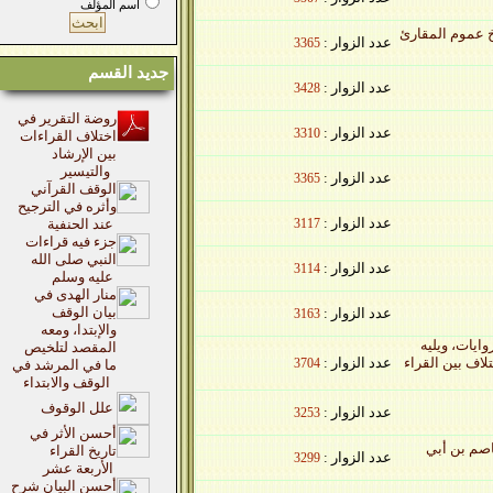
اسم المؤلف
موم المقارئ
عدد الزوار :
3365
جديد القسم
عدد الزوار :
3428
روضة التقرير في
عدد الزوار :
3310
اختلاف القراءات
بين الإرشاد
والتيسير
عدد الزوار :
3365
الوقف القرآني
وأثره في الترجيح
عدد الزوار :
3117
عند الحنفية
جزء فيه قراءات
النبي صلى الله
عدد الزوار :
3114
عليه وسلم
منار الهدى في
بيان الوقف
عدد الزوار :
3163
والإبتدا، ومعه
ت، ويليه
المقصد لتلخيص
بين القراء
عدد الزوار :
3704
ما في المرشد في
الوقف والابتداء
علل الوقوف
عدد الزوار :
3253
أحسن الأثر في
 بن أبي
تاريخ القراء
عدد الزوار :
3299
الأربعة عشر
أحسن البيان شرح