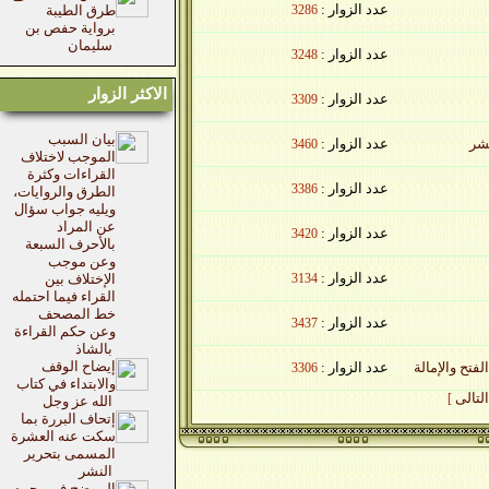
عدد الزوار :
3286
طرق الطيبة
برواية حفص بن
سليمان
عدد الزوار :
3248
الاكثر الزوار
عدد الزوار :
3309
بيان السبب
عدد الزوار :
3460
الموجب لاختلاف
القراءات وكثرة
عدد الزوار :
3386
الطرق والروايات،
ويليه جواب سؤال
عن المراد
عدد الزوار :
3420
بالأحرف السبعة
وعن موجب
عدد الزوار :
3134
الإختلاف بين
القراء فيما احتمله
خط المصحف
عدد الزوار :
3437
وعن حكم القراءة
بالشاذ
إيضاح الوقف
عدد الزوار :
3306
والابتداء في كتاب
لى
]
الله عز وجل
إتحاف البررة بما
سكت عنه العشرة
المسمى بتحرير
النشر
الموضح في وجوه